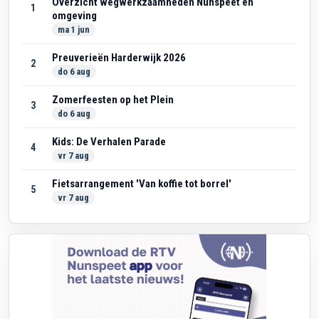
Overzicht wegwerkzaamheden Nunspeet en
1
omgeving
ma 1 jun
Preuverieën Harderwijk 2026
2
do 6 aug
Zomerfeesten op het Plein
3
do 6 aug
Kids: De Verhalen Parade
4
vr 7 aug
Fietsarrangement 'Van koffie tot borrel'
5
vr 7 aug