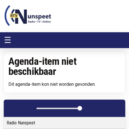
RTV Nunspeet
RTV Nunspeet
☰
Agenda-item niet
beschikbaar
Dit agenda-item kon niet worden gevonden.
Radio Nunspeet