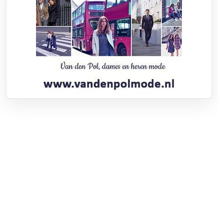
Over RTV Nunspeet
Over ons
Frequenties
Contact
Nieuwstip