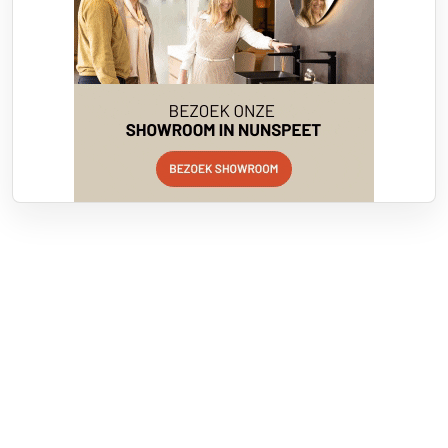
Over RTV Nunspeet
Over ons
Frequenties
Contact
Nieuwstip