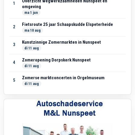
Overzicht wegwerkzaamheden Nunspeet en
1
omgeving
ma 1 jun
Fietsroute 25 jaar Schaapskudde Elspeterheide
2
ma 10 aug
Kunstzinnige Zomermarkten in Nunspeet
3
di 11 aug
Zomeropening Dorpskerk Nunspeet
4
di 11 aug
Zomerse marktconcerten in Orgelmuseum
5
di 11 aug