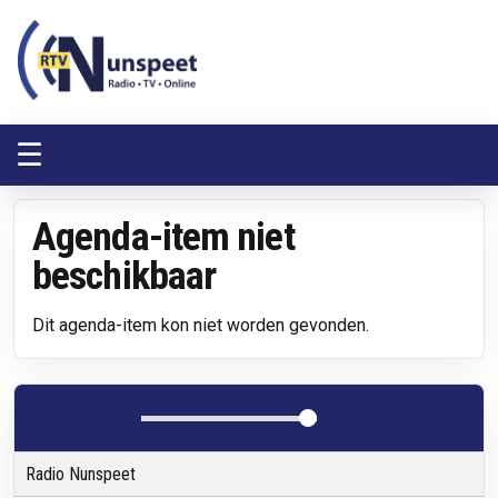
RTV Nunspeet
RTV Nunspeet
☰
Agenda-item niet
beschikbaar
Dit agenda-item kon niet worden gevonden.
Radio Nunspeet