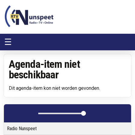
RTV Nunspeet
RTV Nunspeet
☰
Agenda-item niet
beschikbaar
Dit agenda-item kon niet worden gevonden.
Radio Nunspeet