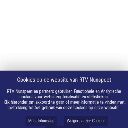
Privacy
Cookie instellingen
Privacyverklaring
Algemene voorwaarden
Klachten
Volg Ons
Facebook
X
Cookies op de website van RTV Nunspeet
Youtube
Instagram
RTV Nunspeet en partners gebruiken Functionele en Analytische
Whatsapp
cookies voor websiteoptimalisatie en statistieken.
Klik hieronder om akkoord te gaan of meer informatie te vinden met
Linkedin
betrekking tot het gebruik van deze cookies op onze website.
E-mail
Meer Informatie
Weiger partner Cookies