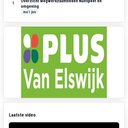
Overzicht wegwerkzaamheden Nunspeet en
1
omgeving
ma 1 jun
Laatste video