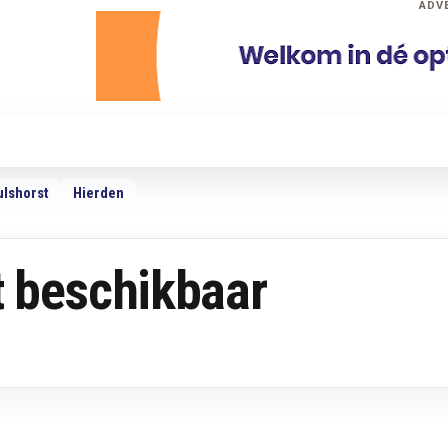
ADV
dio
Podcasts
TV
Adverteren
Weer
ulshorst
Hierden
t beschikbaar