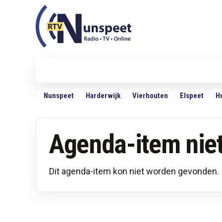
RTV Nunspeet
RTV Nunspeet
Nieuws
Politiek
Sport
VRMG
Ra
Nunspeet
Harderwijk
Vierhouten
Elspeet
H
Agenda-item nie
Dit agenda-item kon niet worden gevonden.