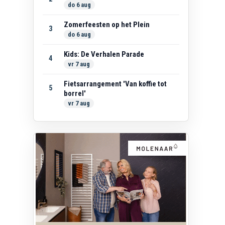
do 6 aug
Zomerfeesten op het Plein
3
do 6 aug
Kids: De Verhalen Parade
4
vr 7 aug
Fietsarrangement 'Van koffie tot
5
borrel'
vr 7 aug