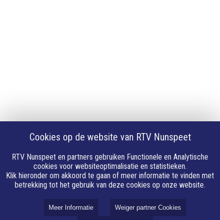
Privacy
Cookie instellingen
Privacyverklaring
Algemene voorwaarden
Klachten
Volg Ons
Facebook
X
Cookies op de website van RTV Nunspeet
Youtube
Instagram
RTV Nunspeet en partners gebruiken Functionele en Analytische
Whatsapp
cookies voor websiteoptimalisatie en statistieken.
Klik hieronder om akkoord te gaan of meer informatie te vinden met
Linkedin
betrekking tot het gebruik van deze cookies op onze website.
E-mail
Meer Informatie
Weiger partner Cookies