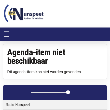
RTV Nunspeet
RTV Nunspeet
☰
Agenda-item niet
beschikbaar
Dit agenda-item kon niet worden gevonden.
Radio Nunspeet