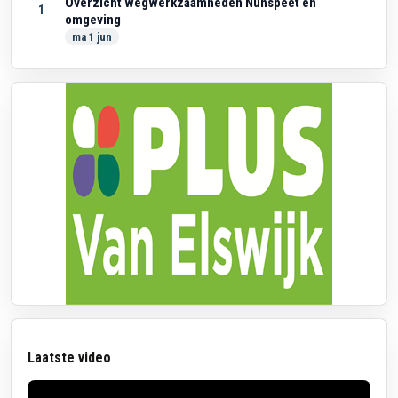
Overzicht wegwerkzaamheden Nunspeet en
1
omgeving
ma 1 jun
Laatste video