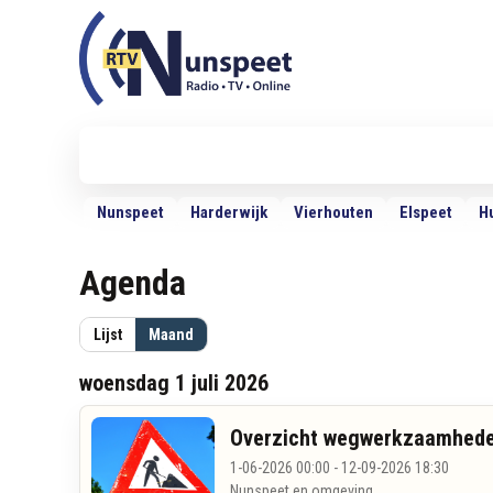
RTV Nunspeet
RTV Nunspeet
Nieuws
Politiek
Sport
VRMG
Ra
Nunspeet
Harderwijk
Vierhouten
Elspeet
H
Agenda
Lijst
Maand
woensdag 1 juli 2026
Overzicht wegwerkzaamhede
1-06-2026 00:00 - 12-09-2026 18:30
Nunspeet en omgeving