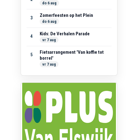
do 6 aug
Zomerfeesten op het Plein
3
do 6 aug
Kids: De Verhalen Parade
4
vr 7 aug
Fietsarrangement 'Van koffie tot
5
borrel'
vr 7 aug