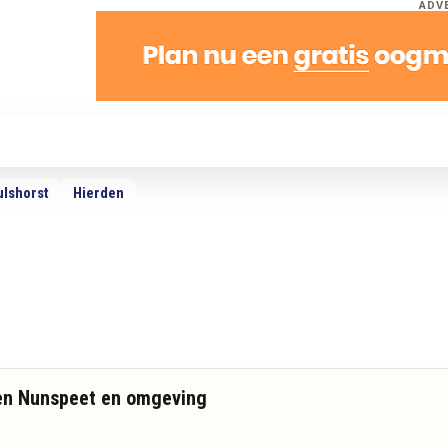
ADV
dio
Podcasts
TV
Adverteren
Weer
ulshorst
Hierden
n Nunspeet en omgeving