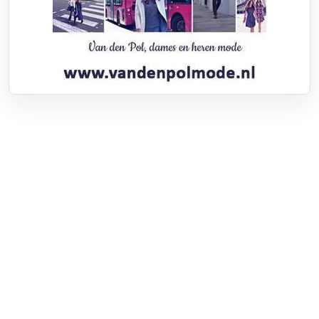
Over RTV Nunspeet
Over ons
Frequenties
Contact
Nieuwstip
Vacatures
Documenten