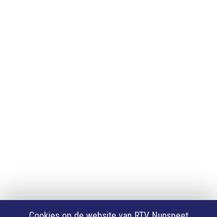
Adverteren
Adverteren
App downloaden
iPhone of iPad app
Android app
Privacy
Cookie instellingen
Privacyverklaring
Algemene voorwaarden
Klachten
Volg Ons
Facebook
X
Cookies op de website van RTV Nunspeet
Youtube