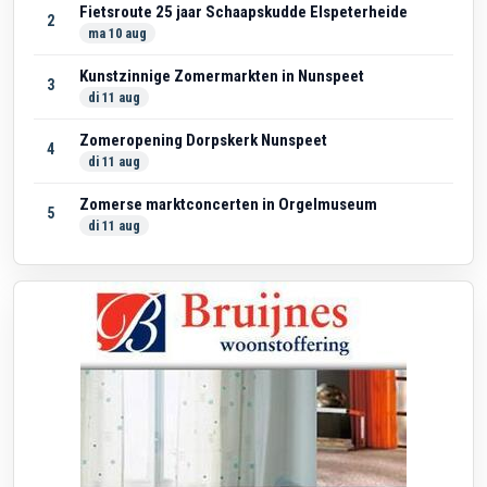
Fietsroute 25 jaar Schaapskudde Elspeterheide
2
ma 10 aug
Kunstzinnige Zomermarkten in Nunspeet
3
di 11 aug
Zomeropening Dorpskerk Nunspeet
4
di 11 aug
Zomerse marktconcerten in Orgelmuseum
5
di 11 aug