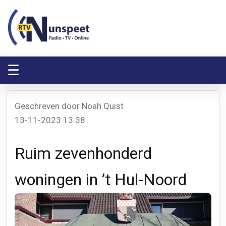
RTV Nunspeet
RTV Nunspeet
☰
Geschreven door Noah Quist
13-11-2023 13:38
Ruim zevenhonderd
woningen in ’t Hul-Noord