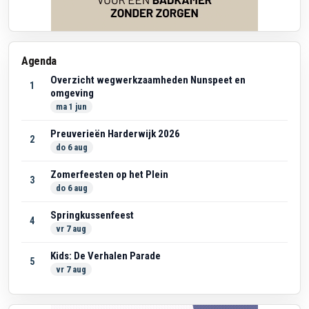
Agenda
Overzicht wegwerkzaamheden Nunspeet en
1
omgeving
ma 1 jun
Preuverieën Harderwijk 2026
2
do 6 aug
Zomerfeesten op het Plein
3
do 6 aug
Springkussenfeest
4
vr 7 aug
Kids: De Verhalen Parade
5
vr 7 aug