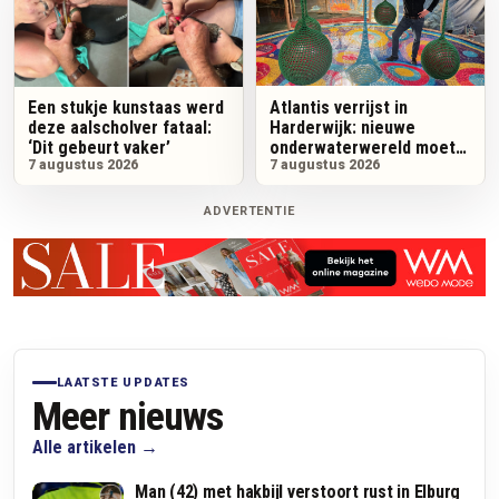
Atlantis verrijst in
Een stukje kunstaas werd
Harderwijk: nieuwe
deze aalscholver fataal:
onderwaterwereld moet
‘Dit gebeurt vaker’
seizoen Dolfinarium
7 augustus 2026
7 augustus 2026
verlengen
ADVERTENTIE
LAATSTE UPDATES
Meer nieuws
Alle artikelen
Man (42) met hakbijl verstoort rust in Elburg