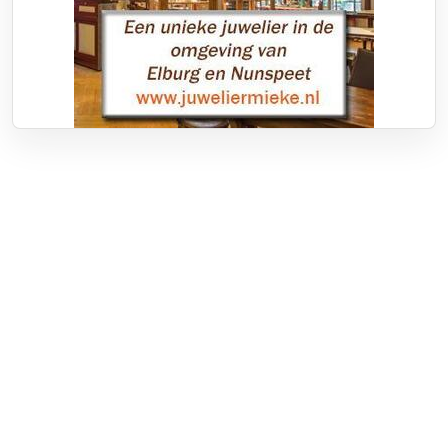
Over RTV Nunspeet
Over ons
Frequenties
Contact
Nieuwstip
Vacatures
Documenten