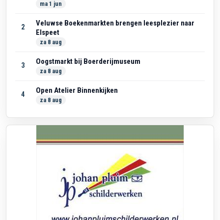
ma 1 jun
Veluwse Boekenmarkten brengen leesplezier naar
2
Elspeet
za 8 aug
Oogstmarkt bij Boerderijmuseum
3
za 8 aug
Open Atelier Binnenkijken
4
za 8 aug