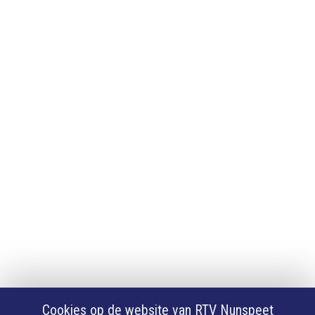
Adverteren
Adverteren
App downloaden
iPhone of iPad app
Android app
Privacy
Cookie instellingen
Privacyverklaring
Algemene voorwaarden
Klachten
Volg Ons
Facebook
X
Cookies op de website van RTV Nunspeet
Youtube