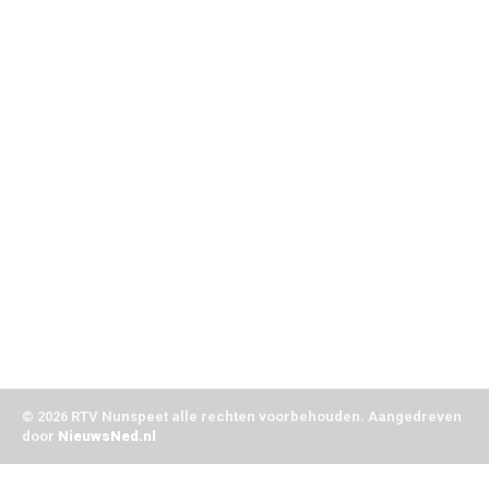
Privacyverklaring
Algemene voorwaarden
Klachten
Volg Ons
Facebook
X
Youtube
Instagram
Whatsapp
Linkedin
E-mail
© 2026 RTV Nunspeet alle rechten voorbehouden. Aangedreven
door
NieuwsNed.nl