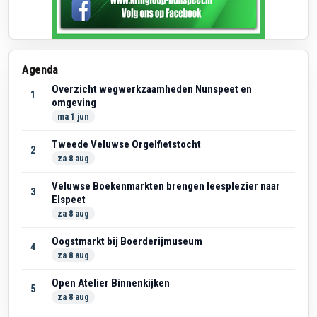
Agenda
Overzicht wegwerkzaamheden Nunspeet en
1
omgeving
ma 1 jun
Tweede Veluwse Orgelfietstocht
2
za 8 aug
Veluwse Boekenmarkten brengen leesplezier naar
3
Elspeet
za 8 aug
Oogstmarkt bij Boerderijmuseum
4
za 8 aug
Open Atelier Binnenkijken
5
za 8 aug