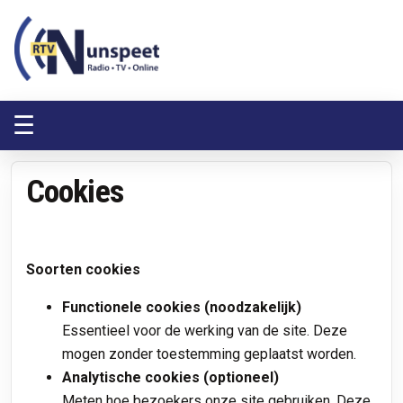
RTV Nunspeet
RTV Nunspeet
☰
Cookies
Soorten cookies
Functionele cookies (noodzakelijk)
Essentieel voor de werking van de site. Deze
mogen zonder toestemming geplaatst worden.
Analytische cookies (optioneel)
Meten hoe bezoekers onze site gebruiken. Deze