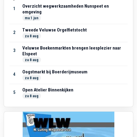
Overzicht wegwerkzaamheden Nunspeet en
1
omgeving
ma 1 jun
Tweede Veluwse Orgelfietstocht
2
za 8 aug
Veluwse Boekenmarkten brengen leesplezier naar
3
Elspeet
za 8 aug
Oogstmarkt bij Boerderijmuseum
4
za 8 aug
Open Atelier Binnenkijken
5
za 8 aug