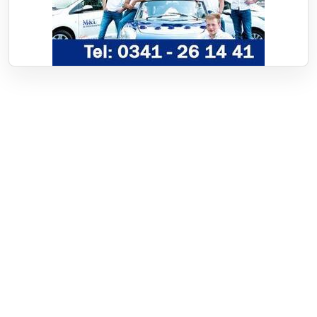
Over RTV Nunspeet
Over ons
Frequenties
Contact
Nieuwstip
Vacatures
Documenten
Adverteren