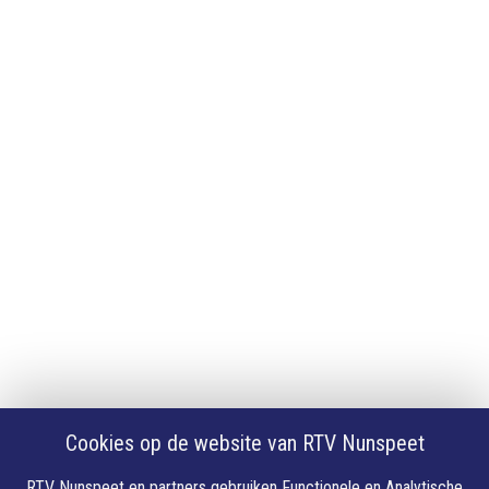
Adverteren
App downloaden
iPhone of iPad app
Android app
Privacy
Cookie instellingen
Privacyverklaring
Algemene voorwaarden
Klachten
Volg Ons
Facebook
X
Cookies op de website van RTV Nunspeet
Youtube
Instagram
RTV Nunspeet en partners gebruiken Functionele en Analytische