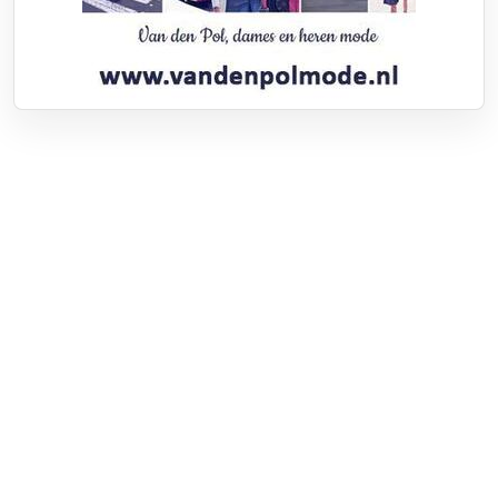
Over RTV Nunspeet
Over ons
Frequenties
Contact
Nieuwstip
Vacatures
Documenten
Adverteren