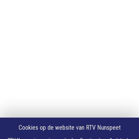
Adverteren
App downloaden
iPhone of iPad app
Android app
Privacy
Cookie instellingen
Privacyverklaring
Algemene voorwaarden
Klachten
Volg Ons
Facebook
X
Cookies op de website van RTV Nunspeet
Youtube
Instagram