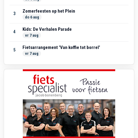
Zomerfeesten op het Plein
3
do 6 aug
Kids: De Verhalen Parade
4
vr 7 aug
Fietsarrangement 'Van koffie tot borrel'
5
vr 7 aug