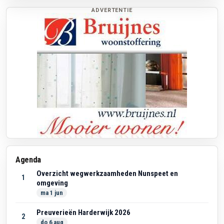
Kamp via 06-13340098.
ADVERTENTIE
Agenda
Overzicht wegwerkzaamheden Nunspeet en
1
omgeving
ma 1 jun
Preuverieën Harderwijk 2026
2
do 6 aug