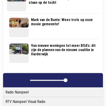
staan op de tocht
Dit
Mark van de Bunte: Wees trots op onze
zijn
mooie gemeente!
de
nieuwe
gezichten
en
hun
SGP
Van nieuwe woningen tot meer BOA's: dit
taken
reageert
zijn de plannen van de nieuwe coalitie in
in
op
Harderwijk
het
afscheidsspeech
Harderwijkse
Jaap
college
Groothuis:
‘Begrip
voor
verschillende
reacties’
Radio Nunspeet
RTV Nunspeet Visual Radio