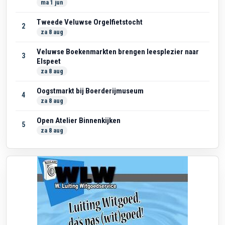
ma 1 jun
Tweede Veluwse Orgelfietstocht
2
za 8 aug
Veluwse Boekenmarkten brengen leesplezier naar
3
Elspeet
za 8 aug
Oogstmarkt bij Boerderijmuseum
4
za 8 aug
Open Atelier Binnenkijken
5
za 8 aug