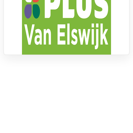
Over RTV Nunspeet
Over ons
Frequenties
Contact
Nieuwstip
Vacatures