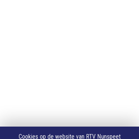
Adverteren
Adverteren
App downloaden
iPhone of iPad app
Android app
Privacy
Cookie instellingen
Privacyverklaring
Algemene voorwaarden
Klachten
Volg Ons
Facebook
X
Cookies op de website van RTV Nunspeet
Youtube