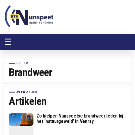
RTV Nunspeet
RTV Nunspeet
☰
FILTER
Brandweer
OVERZICHT
Artikelen
Zo hielpen Nunspeetse brandweerlieden bij
het ‘natuurgeweld’ in Venray