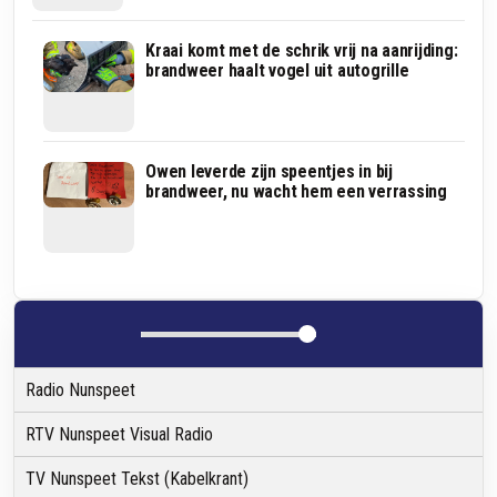
Opnieuw
Kraai komt met de schrik vrij na aanrijding:
VIDEO
heidebrand
brandweer haalt vogel uit autogrille
bij
't
Frusselt
in
Vierhouten
Gasleiding
Owen leverde zijn speentjes in bij
geraakt
brandweer, nu wacht hem een verrassing
bij
werkzaamheden
in
Nunspeet
Radio Nunspeet
RTV Nunspeet Visual Radio
TV Nunspeet Tekst (Kabelkrant)