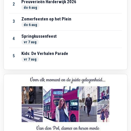
Preuverieën Harderwijk 2026
2
do 6 aug
Zomerfeesten op het Plein
3
do 6 aug
Springkussenfeest
4
vr 7 aug
Kids: De Verhalen Parade
5
vr 7 aug