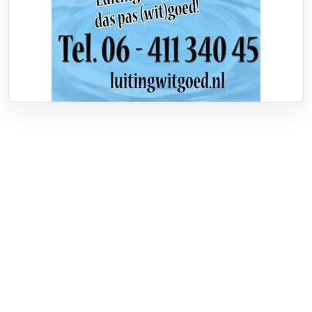
Over RTV Nunspeet
Over ons
Frequenties
Contact
Nieuwstip
Vacatures
Documenten