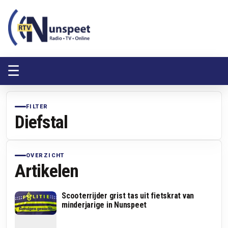
RTV Nunspeet
RTV Nunspeet
☰
FILTER
Diefstal
OVERZICHT
Artikelen
Scooterrijder grist tas uit fietskrat van
minderjarige in Nunspeet