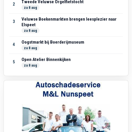
Tweede Veluwse Orgelfietstocht
2
za 8 aug
Veluwse Boekenmarkten brengen leesplezier naar
3
Elspeet
za 8 aug
Oogstmarkt bij Boerderijmuseum
4
za 8 aug
Open Atelier Binnenkijken
5
za 8 aug