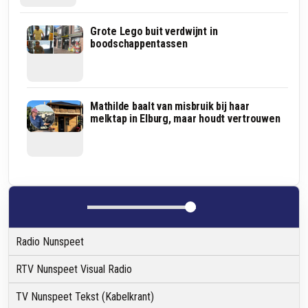
OM
Grote Lego buit verdwijnt in
eist
boodschappentassen
vier
jaar
cel
voor
diefstallen
Autovoelers
Mathilde baalt van misbruik bij haar
bij
krijgen
melktap in Elburg, maar houdt vertrouwen
hoogbejaarde
in
vrouwen
Harderwijk
in
met
Nijkerk
een
en
opvallende
Putten
boodschap
te
maken
Radio Nunspeet
RTV Nunspeet Visual Radio
TV Nunspeet Tekst (Kabelkrant)