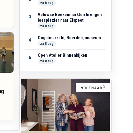
za 8 aug
Veluwse Boekenmarkten brengen
3
leesplezier naar Elspeet
za 8 aug
Oogstmarkt bij Boerderijmuseum
4
za 8 aug
Open Atelier Binnenkijken
5
za 8 aug
ng