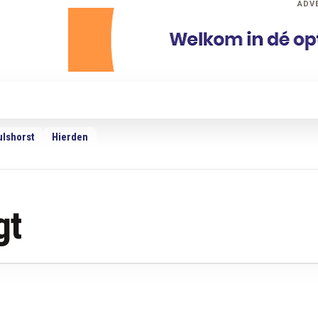
ADV
dio
Podcasts
TV
Adverteren
Weer
ulshorst
Hierden
gt