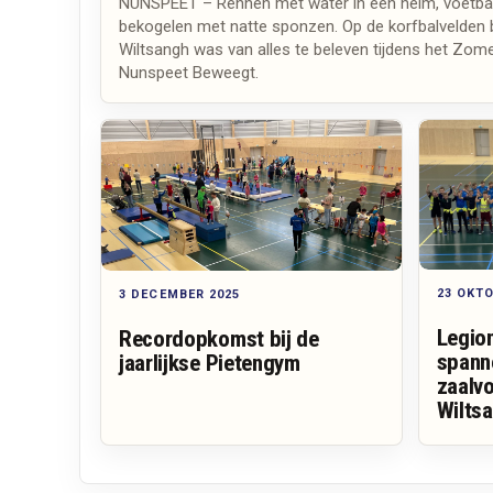
NUNSPEET – Rennen met water in een helm, voetbal
bekogelen met natte sponzen. Op de korfbalvelden 
Wiltsangh was van alles te beleven tijdens het Zom
Nunspeet Beweegt.
23 OKTO
3 DECEMBER 2025
Legio
Recordopkomst bij de
spann
jaarlijkse Pietengym
zaalvo
Wilts