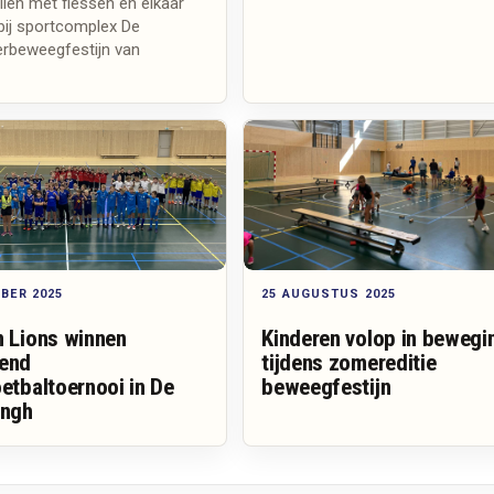
len met flessen en elkaar
bij sportcomplex De
erbeweegfestijn van
BER 2025
25 AUGUSTUS 2025
n Lions winnen
Kinderen volop in bewegi
end
tijdens zomereditie
etbaltoernooi in De
beweegfestijn
angh