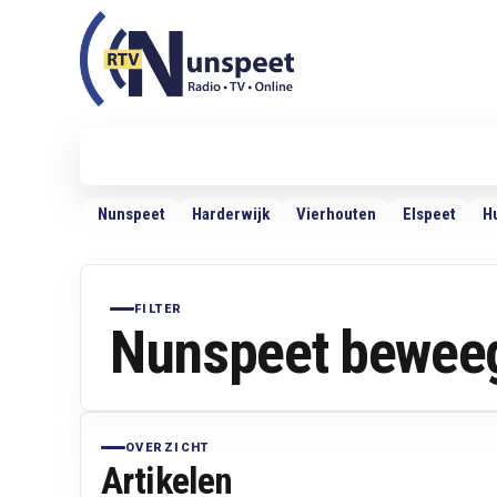
RTV Nunspeet
RTV Nunspeet
Nieuws
Politiek
Sport
VRMG
Ra
Nunspeet
Harderwijk
Vierhouten
Elspeet
H
FILTER
Nunspeet bewee
OVERZICHT
Artikelen