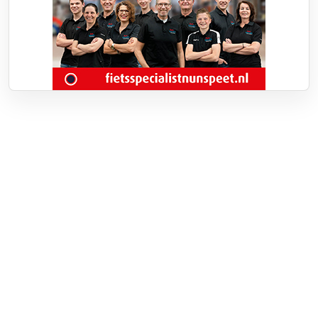
Over RTV Nunspeet
Over ons
Frequenties
Contact
Nieuwstip
Vacatures
Documenten