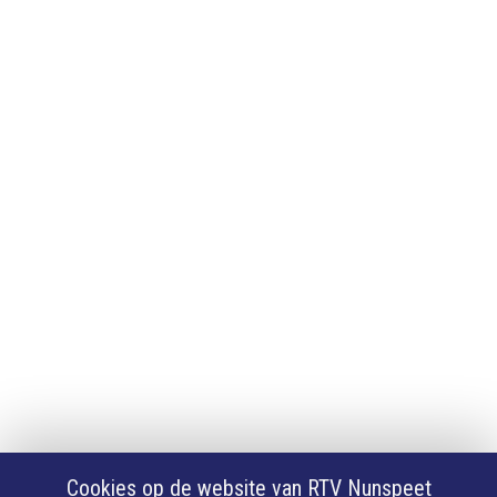
Adverteren
Adverteren
App downloaden
iPhone of iPad app
Android app
Privacy
Cookie instellingen
Privacyverklaring
Algemene voorwaarden
Klachten
Volg Ons
Facebook
X
Cookies op de website van RTV Nunspeet
Youtube