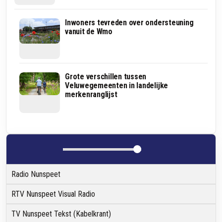
N309
Inwoners tevreden over ondersteuning
bij
vanuit de Wmo
Elburg
opnieuw
op
de
schop:
Zoektocht
Grote verschillen tussen
plannen
naar
Veluwegemeenten in landelijke
van
schaapskooi
merkenranglijst
4,5
Elspeet
miljoen
leidt
euro
toch
weer
naar
omstreden
Schotkampweg
Radio Nunspeet
RTV Nunspeet Visual Radio
TV Nunspeet Tekst (Kabelkrant)