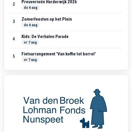
Preuverieën Harderwijk 2026
2
do 6 aug
Zomerfeesten op het Plein
3
do 6 aug
Kids: De Verhalen Parade
4
vr 7 aug
Fietsarrangement 'Van koffie tot borrel'
5
vr 7 aug