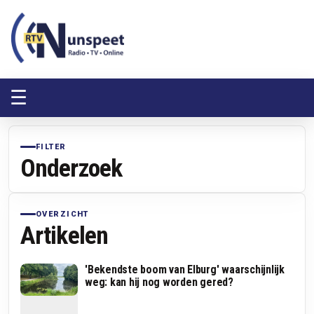
RTV Nunspeet
RTV Nunspeet
☰
FILTER
Onderzoek
OVERZICHT
Artikelen
'Bekendste boom van Elburg' waarschijnlijk
weg: kan hij nog worden gered?