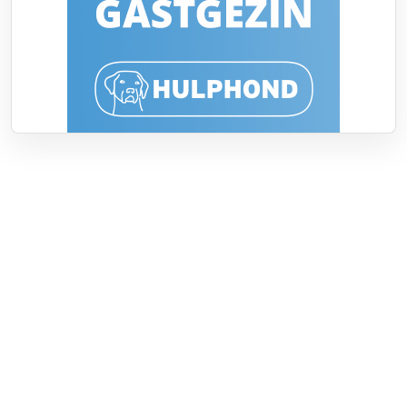
Over RTV Nunspeet
Over ons
Frequenties
Contact
Nieuwstip
Vacatures
Documenten