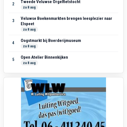
Tweede Veluwse Orgelfietstocht
2
za 8 aug
Veluwse Boekenmarkten brengen leesplezier naar
3
Elspeet
za 8 aug
Oogstmarkt bij Boerderijmuseum
4
za 8 aug
Open Atelier Binnenkijken
5
za 8 aug