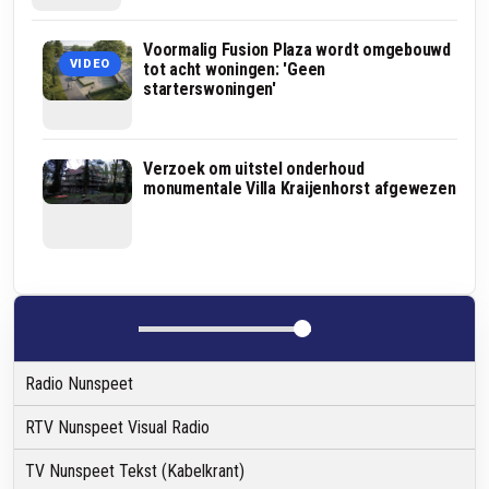
Van
Voormalig Fusion Plaza wordt omgebouwd
VIDEO
open
tot acht woningen: 'Geen
veld
starterswoningen'
naar
woonwijk:
zo
moet
Kringloop
Verzoek om uitstel onderhoud
Vossenakker
Doornspijk
monumentale Villa Kraijenhorst afgewezen
Noord
moest
eruit
verhuizen
gaan
voor
zien
kerk
aan
Zuiderzeestraatweg:
‘Blijven
was
geen
Radio Nunspeet
optie’
RTV Nunspeet Visual Radio
TV Nunspeet Tekst (Kabelkrant)