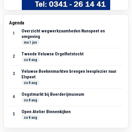
Agenda
Overzicht wegwerkzaamheden Nunspeet en
1
omgeving
ma 1 jun
Tweede Veluwse Orgelfietstocht
2
za 8 aug
Veluwse Boekenmarkten brengen leesplezier naar
3
Elspeet
za 8 aug
Oogstmarkt bij Boerderijmuseum
4
za 8 aug
Open Atelier Binnenkijken
5
za 8 aug