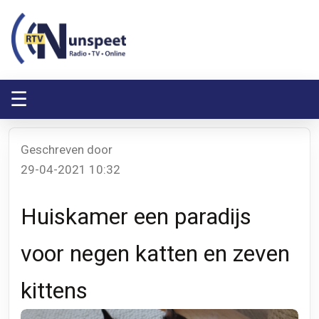
RTV Nunspeet
RTV Nunspeet
☰
Geschreven door
29-04-2021 10:32
Huiskamer een paradijs
voor negen katten en zeven
kittens