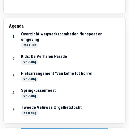
Agenda
Overzicht wegwerkzaamheden Nunspeet en
1
omgeving
ma 1 jun
Kids: De Verhalen Parade
2
vr 7 aug
Fietsarrangement 'Van koffie tot borrel'
3
vr 7 aug
Springkussenfeest
4
vr 7 aug
Tweede Veluwse Orgelfietstocht
5
za 8 aug