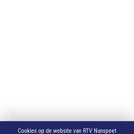
Adverteren
Adverteren
App downloaden
iPhone of iPad app
Android app
Privacy
Cookie instellingen
Privacyverklaring
Algemene voorwaarden
Klachten
Volg Ons
Facebook
X
Cookies op de website van RTV Nunspeet
Youtube