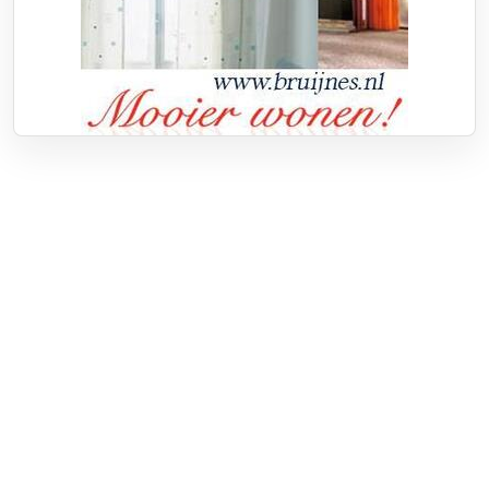
Over RTV Nunspeet
Over ons
Frequenties
Contact
Nieuwstip
Vacatures
Documenten