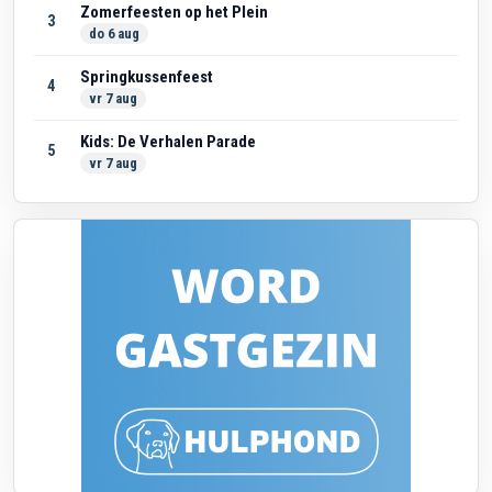
Zomerfeesten op het Plein
3
do 6 aug
Springkussenfeest
4
vr 7 aug
Kids: De Verhalen Parade
5
vr 7 aug