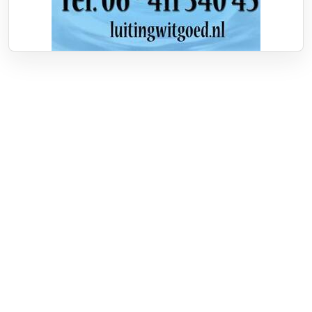
Over RTV Nunspeet
Over ons
Frequenties
Contact
Nieuwstip
Vacatures
Documenten
Adverteren
Adverteren