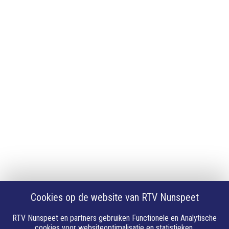
App downloaden
iPhone of iPad app
Android app
Privacy
Cookie instellingen
Privacyverklaring
Algemene voorwaarden
Klachten
Volg Ons
Facebook
X
Cookies op de website van RTV Nunspeet
Youtube
Instagram
RTV Nunspeet en partners gebruiken Functionele en Analytische
Whatsapp
cookies voor websiteoptimalisatie en statistieken.