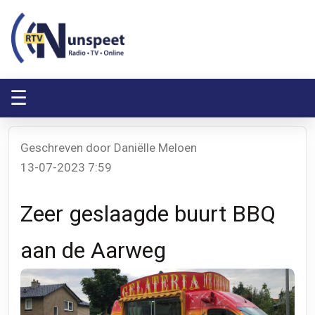
RTV Nunspeet
RTV Nunspeet
☰
Geschreven door Daniëlle Meloen
13-07-2023 7:59
Zeer geslaagde buurt BBQ
aan de Aarweg