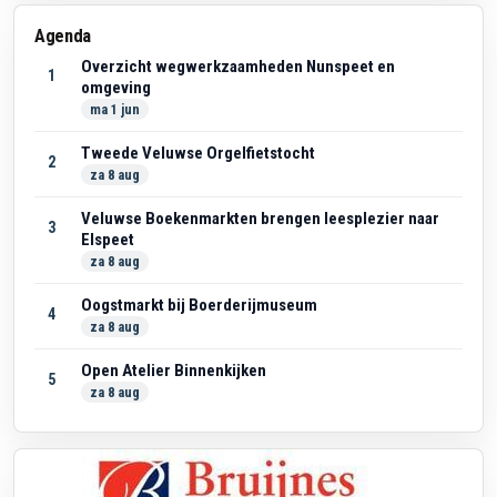
Agenda
Overzicht wegwerkzaamheden Nunspeet en
1
omgeving
ma 1 jun
Tweede Veluwse Orgelfietstocht
2
za 8 aug
Veluwse Boekenmarkten brengen leesplezier naar
3
Elspeet
za 8 aug
Oogstmarkt bij Boerderijmuseum
4
za 8 aug
Open Atelier Binnenkijken
5
za 8 aug