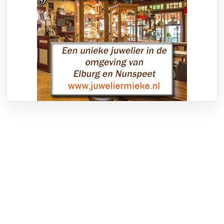
Over RTV Nunspeet
Over ons
Frequenties
Contact
Nieuwstip