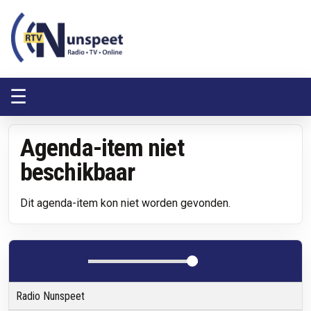
RTV Nunspeet
RTV Nunspeet
☰
Agenda-item niet
beschikbaar
Dit agenda-item kon niet worden gevonden.
Radio Nunspeet