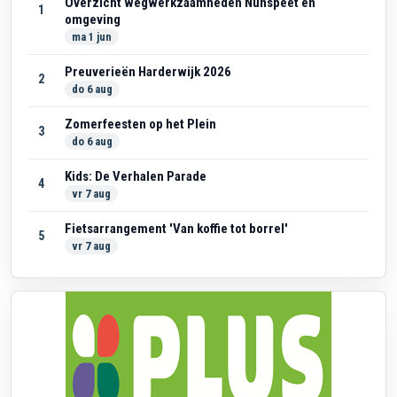
Overzicht wegwerkzaamheden Nunspeet en
1
omgeving
ma 1 jun
Preuverieën Harderwijk 2026
2
do 6 aug
Zomerfeesten op het Plein
3
do 6 aug
Kids: De Verhalen Parade
4
vr 7 aug
Fietsarrangement 'Van koffie tot borrel'
5
vr 7 aug