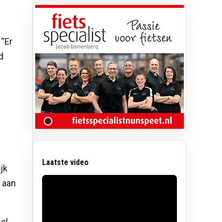
 “Er
d
Laatste video
jk
 aan
el