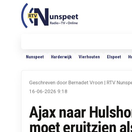
RTV Nunspeet
RTV Nunspeet
Nieuws
Politiek
Sport
VRMG
Ra
Nunspeet
Harderwijk
Vierhouten
Elspeet
H
Geschreven door Bernadet Vroon | RTV Nunsp
16-06-2026 9:18
Ajax naar Hulsho
moet eruitzien al