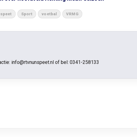
nspeet
Sport
voetbal
VRMG
actie: info@rtvnunspeet.nl of bel:
0341-258133