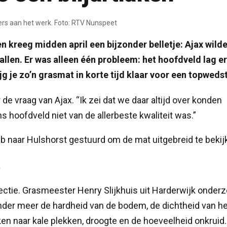
rs aan het werk. Foto: RTV Nunspeet
reeg midden april een bijzonder belletje: Ajax wild
allen. Er was alleen één probleem: het hoofdveld lag er
jg je zo’n grasmat in korte tijd klaar voor een topwedst
de vraag van Ajax. “Ik zei dat we daar altijd over konden
s hoofdveld niet van de allerbeste kwaliteit was.”
 naar Hulshorst gestuurd om de mat uitgebreid te bekij
t
ectie. Grasmeester Henry Slijkhuis uit Harderwijk onder
er meer de hardheid van de bodem, de dichtheid van he
ken naar kale plekken, droogte en de hoeveelheid onkruid.