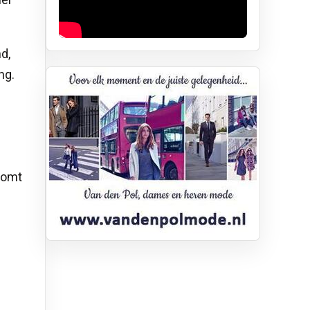
d,
ng.
komt