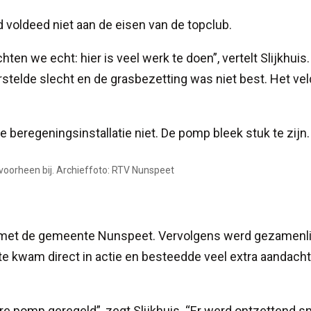
 voldeed niet aan de eisen van de topclub.
n we echt: hier is veel werk te doen”, vertelt Slijkhuis.
stelde slecht en de grasbezetting was niet best. Het vel
 beregeningsinstallatie niet. De pomp bleek stuk te zijn.
 voorheen bij. Archieffoto: RTV Nunspeet
ct met de gemeente Nunspeet. Vervolgens werd gezamenli
 kwam direct in actie en besteedde veel extra aandacht
e pomp geregeld”, zegt Slijkhuis. “Er werd ontzettend sn