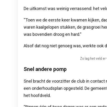
De uitkomst was weinig verrassend: het veld
“Toen we de eerste keer kwamen kijken, dachte
waren kaalgelopen stukken, de grasgroei her
was bovendien droog en hard.”
Alsof dat nog niet genoeg was, werkte ook de
Zo lag het veld er
Snel andere pomp
Snel bracht de voorzitter de club in conta
een onderhoudsplan opgesteld. De gemeente
het hoofdveld.
“Binnen één of twee dagen was er een ander