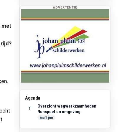
ADVERTENTIE
e met
rijd?
ken.
Agenda
Overzicht wegwerkzaamheden
1
zocht
Nunspeet en omgeving
ma 1 jun
t