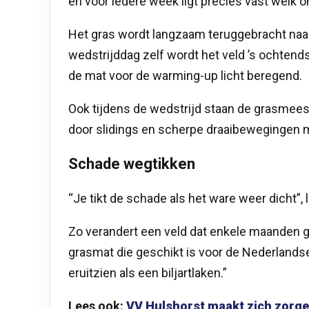
en voor iedere week ligt precies vast welk o
Het gras wordt langzaam teruggebracht naar
wedstrijddag zelf wordt het veld ’s ochten
de mat voor de warming-up licht beregend.
Ook tijdens de wedstrijd staan de grasmees
door slidings en scherpe draaibewegingen me
Schade wegtikken
“Je tikt de schade als het ware weer dicht”, l
Zo verandert een veld dat enkele maanden ge
grasmat die geschikt is voor de Nederlandse
eruitzien als een biljartlaken.”
Lees ook:
VV Hulshorst maakt zich zorge