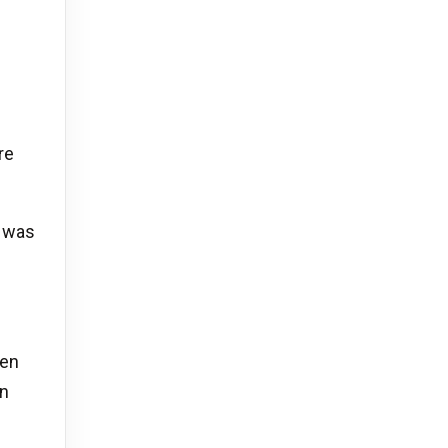
re
n was
een
en