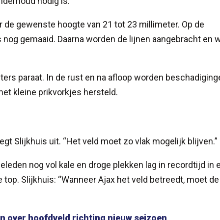
nderhoud nodig is.
 de gewenste hoogte van 21 tot 23 millimeter. Op de
ds nog gemaaid. Daarna worden de lijnen aangebracht en 
ters paraat. In de rust en na afloop worden beschadiging
t kleine prikvorkjes hersteld.
egt Slijkhuis uit. “Het veld moet zo vlak mogelijk blijven.”
leden nog vol kale en droge plekken lag in recordtijd in 
 top. Slijkhuis: “Wanneer Ajax het veld betreedt, moet d
n over hoofdveld richting nieuw seizoen