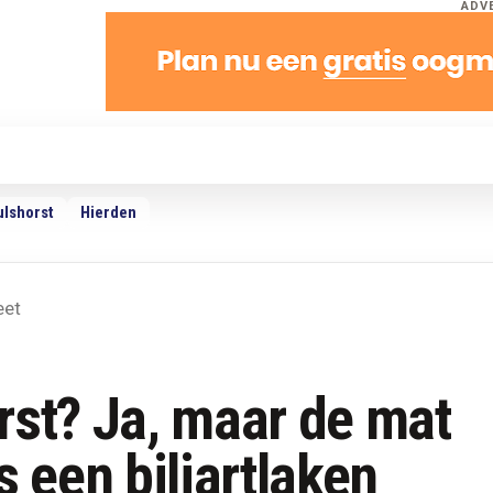
ADV
dio
Podcasts
TV
Adverteren
Weer
ulshorst
Hierden
eet
rst? Ja, maar de mat
s een biljartlaken