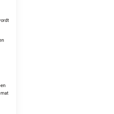
wordt
en
een
e mat