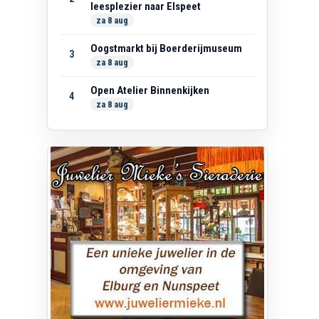
leesplezier naar Elspeet
za 8 aug
Oogstmarkt bij Boerderijmuseum
3
za 8 aug
Open Atelier Binnenkijken
4
za 8 aug