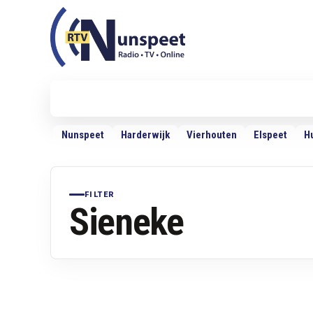
RTV Nunspeet
RTV Nunspeet
Nieuws
Politiek
Sport
VRMG
Ra
Nunspeet
Harderwijk
Vierhouten
Elspeet
H
FILTER
Sieneke