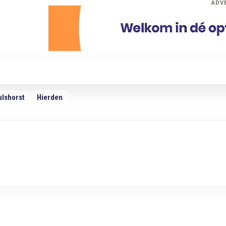
ADV
dio
Podcasts
TV
Adverteren
Weer
ulshorst
Hierden