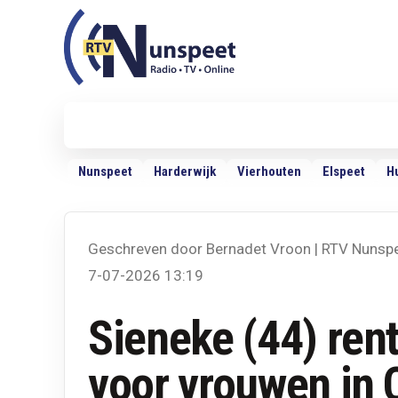
RTV Nunspeet
RTV Nunspeet
Nieuws
Politiek
Sport
VRMG
Ra
Nunspeet
Harderwijk
Vierhouten
Elspeet
H
Geschreven door Bernadet Vroon | RTV Nunsp
7-07-2026 13:19
Sieneke (44) rent
voor vrouwen in