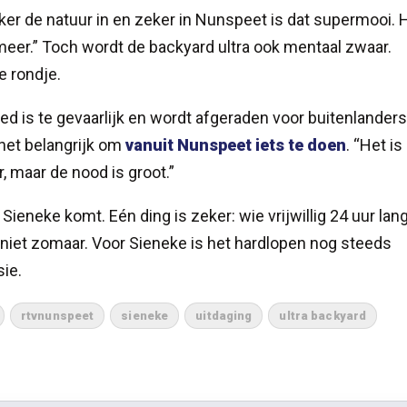
kker de natuur in en zeker in Nunspeet is dat supermooi. 
wemeer.” Toch wordt de backyard ultra ook mentaal zwaar.
e rondje.
ed is te gevaarlijk en wordt afgeraden voor buitenlanders
 het belangrijk om
vanuit Nunspeet iets te doen
. “Het is
r, maar de nood is groot.”
eneke komt. Eén ding is zeker: wie vrijwillig 24 uur lan
t niet zomaar. Voor Sieneke is het hardlopen nog steeds
ie.
rtvnunspeet
sieneke
uitdaging
ultra backyard