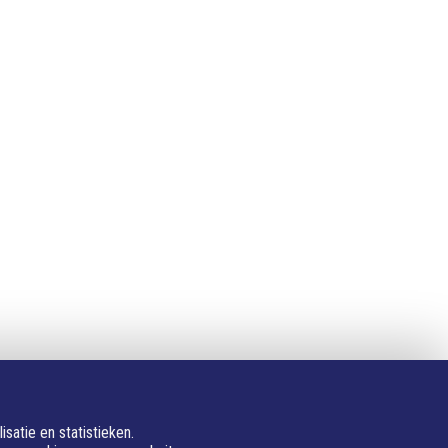
Privacy
Cookie instellingen
Privacyverklaring
Algemene voorwaarden
Klachten
atie en statistieken.