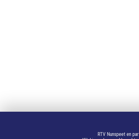
Over RTV Nunspeet
Adverte
Over ons
Adverter
Frequenties
Contact
Nieuwstip
Vacatures
Documenten
Volg Ons
Facebook
X
Youtube
Instagram
Whatsapp
Linkedin
RTV Nunspeet en part
E-mail