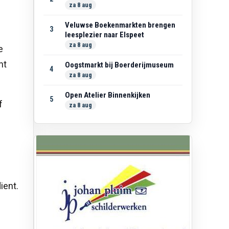
za 8 aug
Veluwse Boekenmarkten brengen
3
leesplezier naar Elspeet
za 8 aug
e
nt
Oogstmarkt bij Boerderijmuseum
4
za 8 aug
Open Atelier Binnenkijken
5
f
za 8 aug
ient.