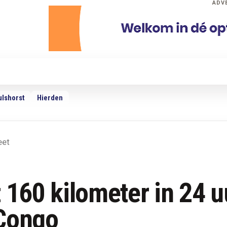
ADV
dio
Podcasts
TV
Adverteren
Weer
ulshorst
Hierden
eet
 160 kilometer in 24 u
 Congo