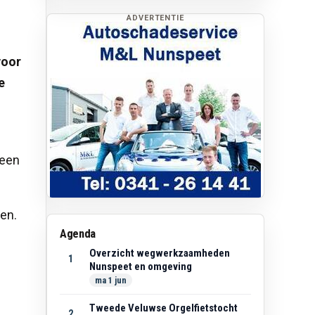
ADVERTENTIE
voor
e
geen
men.
Agenda
Overzicht wegwerkzaamheden
1
Nunspeet en omgeving
ma 1 jun
Tweede Veluwse Orgelfietstocht
2