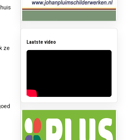
 huis
Laatste video
k ze
 goed