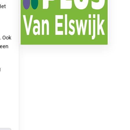
Het
. Ook
 een
g