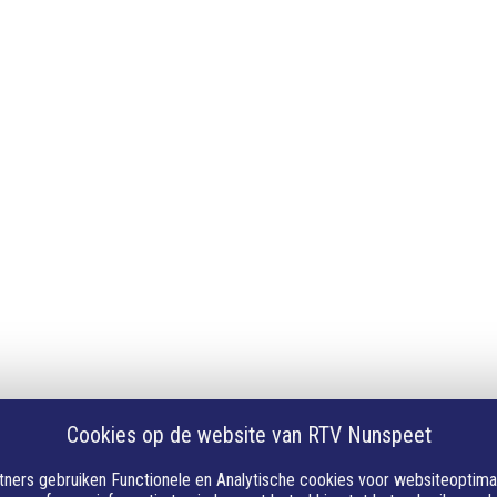
ren
App downloaden
en
iPhone of iPad app
Android app
Cookies op de website van RTV Nunspeet
ners gebruiken Functionele en Analytische cookies voor websiteoptimalis