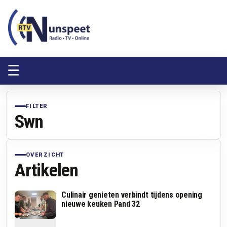
RTV Nunspeet
RTV Nunspeet
☰
FILTER
Swn
OVERZICHT
Artikelen
Culinair genieten verbindt tijdens opening
nieuwe keuken Pand 32