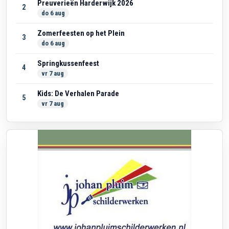
Preuverieën Harderwijk 2026
2
do 6 aug
Zomerfeesten op het Plein
3
do 6 aug
Springkussenfeest
4
vr 7 aug
Kids: De Verhalen Parade
5
vr 7 aug