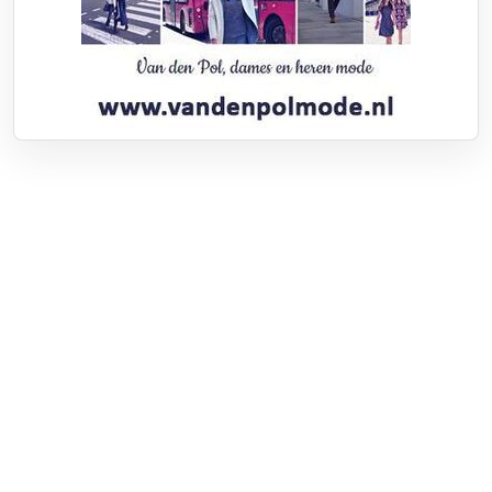
Over RTV Nunspeet
Over ons
Frequenties
Contact
Nieuwstip
Vacatures
Documenten