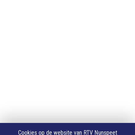
Adverteren
Adverteren
App downloaden
iPhone of iPad app
Android app
Privacy
Cookie instellingen
Privacyverklaring
Algemene voorwaarden
Klachten
Volg Ons
Facebook
X
Cookies op de website van RTV Nunspeet
Youtube