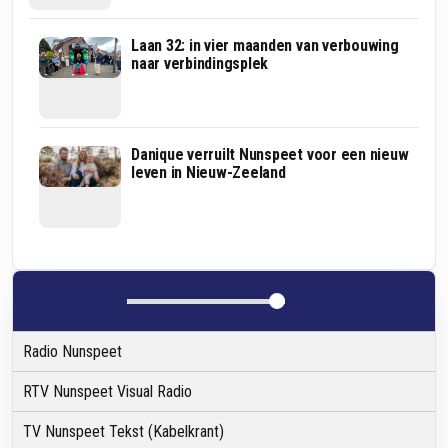
ZIEN
Laan 32: in vier maanden van verbouwing
VIDEO
-
naar verbindingsplek
Het
was
geen
fata
morgana:
SWN
Danique verruilt Nunspeet voor een nieuw
2375
op
leven in Nieuw-Zeeland
badeendjes
koers
in
met
de
verbouwing
Zandenplas
nieuwe
locatie
aan
de
Laan
Radio Nunspeet
RTV Nunspeet Visual Radio
TV Nunspeet Tekst (Kabelkrant)