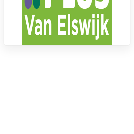
Over RTV Nunspeet
Over ons
Frequenties
Contact
Nieuwstip
Vacatures
Documenten