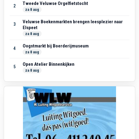
Tweede Veluwse Orgelfietstocht
2
za 8 aug
Veluwse Boekenmarkten brengen leesplezier naar
3
Elspeet
za 8 aug
Oogstmarkt bij Boerderijmuseum
4
za 8 aug
Open Atelier Binnenkijken
5
za 8 aug