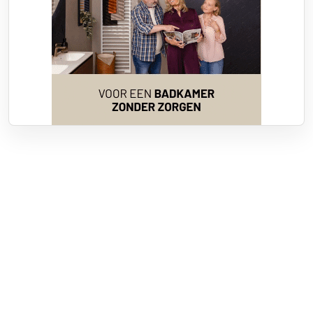
Over RTV Nunspeet
Over ons
Frequenties
Contact
Nieuwstip
Vacatures